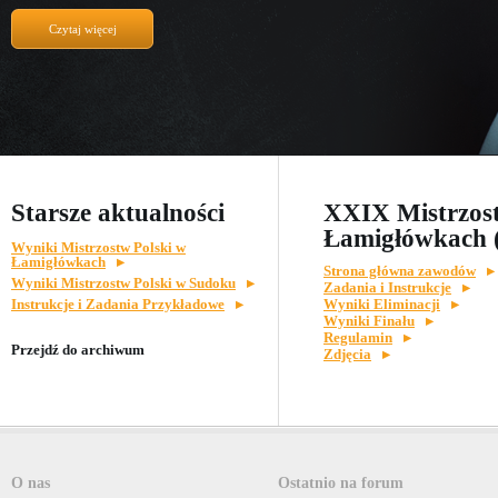
Czytaj więcej
Starsze aktualności
XXIX Mistrzost
Łamigłówkach 
Wyniki Mistrzostw Polski w
Łamigłówkach
Strona główna zawodów
Wyniki Mistrzostw Polski w Sudoku
Zadania i Instrukcje
Instrukcje i Zadania Przykładowe
Wyniki Eliminacji
Wyniki Finału
Regulamin
Przejdź do archiwum
Zdjęcia
O nas
Ostatnio na forum