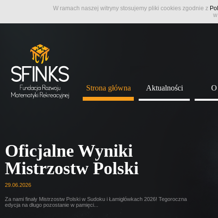
W ramach naszej witryny stosujemy pliki cookies zgodnie z
Pol
w
Strona główna
Aktualności
O
Oficjalne Wyniki
Mistrzostw Polski
29.06.2026
Za nami finały Mistrzostw Polski w Sudoku i Łamigłówkach 2026! Tegoroczna
edycja na długo pozostanie w pamięci...