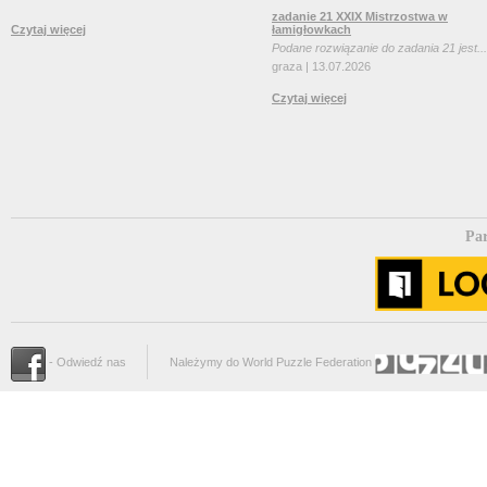
zadanie 21 XXIX Mistrzostwa w
Czytaj więcej
łamigłowkach
Podane rozwiązanie do zadania 21 jest...
graza | 13.07.2026
Czytaj więcej
Par
- Odwiedź nas
Należymy do World Puzzle Federation