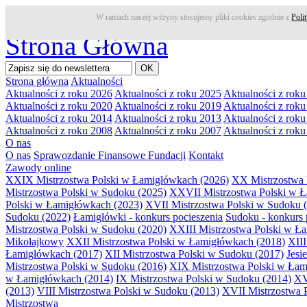
W ramach naszej witryny stosujemy pliki cookies zgodnie z
Poli
Strona Główna
Strona główna
Aktualności
Aktualności z roku 2026
Aktualności z roku 2025
Aktualności z rok
Aktualności z roku 2020
Aktualności z roku 2019
Aktualności z rok
Aktualności z roku 2014
Aktualności z roku 2013
Aktualności z rok
Aktualności z roku 2008
Aktualności z roku 2007
Aktualności z rok
O nas
O nas
Sprawozdanie Finansowe Fundacji
Kontakt
Zawody online
XXIX Mistrzostwa Polski w Łamigłówkach (2026)
XX Mistrzostwa 
Mistrzostwa Polski w Sudoku (2025)
XXVII Mistrzostwa Polski w 
Polski w Łamigłówkach (2023)
XVII Mistrzostwa Polski w Sudoku 
Sudoku (2022)
Łamigłówki - konkurs pocieszenia
Sudoku - konkurs 
Mistrzostwa Polski w Sudoku (2020)
XXIII Mistrzostwa Polski w Ł
Mikołajkowy
XXII Mistrzostwa Polski w Łamigłówkach (2018)
XIII
Łamigłówkach (2017)
XII Mistrzostwa Polski w Sudoku (2017)
Jesi
Mistrzostwa Polski w Sudoku (2016)
XIX Mistrzostwa Polski w Łam
w Łamigłówkach (2014)
IX Mistrzostwa Polski w Sudoku (2014)
XV
(2013)
VIII Mistrzostwa Polski w Sudoku (2013)
XVII Mistrzostwa 
Mistrzostwa