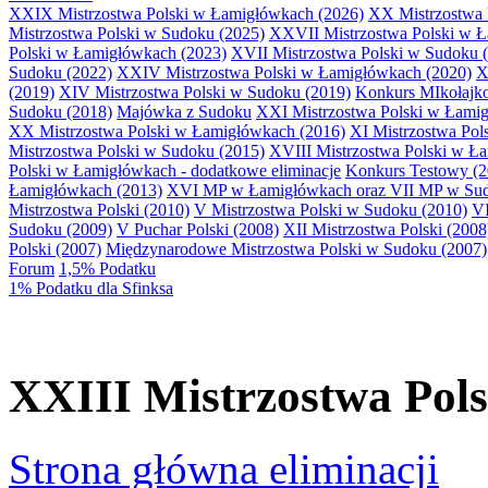
XXIX Mistrzostwa Polski w Łamigłówkach (2026)
XX Mistrzostwa 
Mistrzostwa Polski w Sudoku (2025)
XXVII Mistrzostwa Polski w 
Polski w Łamigłówkach (2023)
XVII Mistrzostwa Polski w Sudoku 
Sudoku (2022)
XXIV Mistrzostwa Polski w Łamigłówkach (2020)
X
(2019)
XIV Mistrzostwa Polski w Sudoku (2019)
Konkurs MIkołaj
Sudoku (2018)
Majówka z Sudoku
XXI Mistrzostwa Polski w Łami
XX Mistrzostwa Polski w Łamigłówkach (2016)
XI Mistrzostwa Pol
Mistrzostwa Polski w Sudoku (2015)
XVIII Mistrzostwa Polski w Ł
Polski w Łamigłówkach - dodatkowe eliminacje
Konkurs Testowy (2
Łamigłówkach (2013)
XVI MP w Łamigłówkach oraz VII MP w Sud
Mistrzostwa Polski (2010)
V Mistrzostwa Polski w Sudoku (2010)
VI
Sudoku (2009)
V Puchar Polski (2008)
XII Mistrzostwa Polski (2008
Polski (2007)
Międzynarodowe Mistrzostwa Polski w Sudoku (2007)
Forum
1,5% Podatku
1% Podatku dla Sfinksa
XXIII Mistrzostwa Pol
Strona główna eliminacji