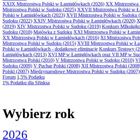
XXIX Mistrzostwa Polski w Łamigłówkach (2026)
XX Mistrzostwa 
Mistrzostwa Polski w Sudoku (2025)
XXVII Mistrzostwa Polski w 
Polski w Łamigłówkach (2023)
XVII Mistrzostwa Polski w Sudoku 
Sudoku (2022)
XXIV Mistrzostwa Polski w Łamigłówkach (2020)
X
(2019)
XIV Mistrzostwa Polski w Sudoku (2019)
Konkurs MIkołaj
Sudoku (2018)
Majówka z Sudoku
XXI Mistrzostwa Polski w Łami
XX Mistrzostwa Polski w Łamigłówkach (2016)
XI Mistrzostwa Pol
Mistrzostwa Polski w Sudoku (2015)
XVIII Mistrzostwa Polski w Ł
Polski w Łamigłówkach - dodatkowe eliminacje
Konkurs Testowy (2
Łamigłówkach (2013)
XVI MP w Łamigłówkach oraz VII MP w Sud
Mistrzostwa Polski (2010)
V Mistrzostwa Polski w Sudoku (2010)
VI
Sudoku (2009)
V Puchar Polski (2008)
XII Mistrzostwa Polski (2008
Polski (2007)
Międzynarodowe Mistrzostwa Polski w Sudoku (2007)
Forum
1,5% Podatku
1% Podatku dla Sfinksa
Wybierz rok
2026