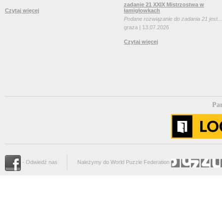
zadanie 21 XXIX Mistrzostwa w
Czytaj więcej
łamigłowkach
Podane rozwiązanie do zadania 21 jest...
graza | 13.07.2026
Czytaj więcej
Par
- Odwiedź nas
Należymy do World Puzzle Federation