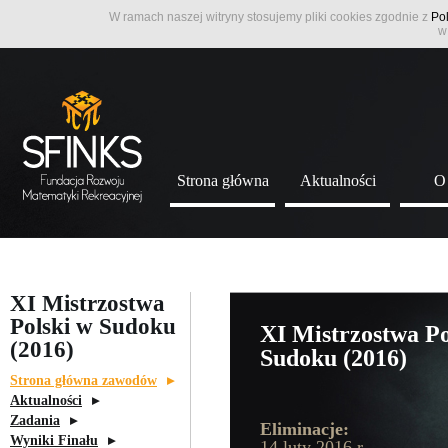
W ramach naszej witryny stosujemy pliki cookies zgodnie z
Pol
w
Strona główna
Aktualności
O
XI Mistrzostwa
Polski w Sudoku
XI Mistrzostwa Po
(2016)
Sudoku (2016)
Strona główna zawodów
Aktualności
Zadania
Eliminacje:
Wyniki Finału
14 luty 2016 r.