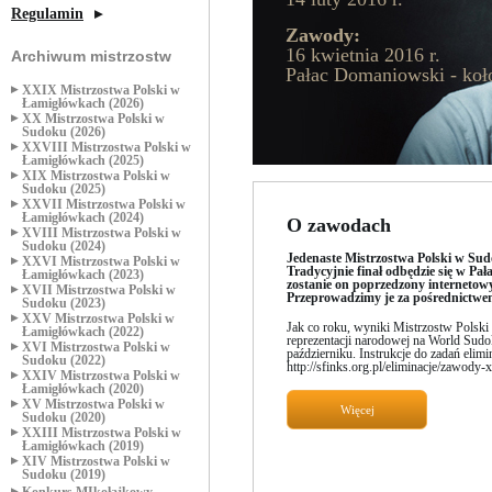
Regulamin
Zawody:
16 kwietnia 2016 r.
Archiwum mistrzostw
Pałac Domaniowski - ko
XXIX Mistrzostwa Polski w
Łamigłówkach (2026)
XX Mistrzostwa Polski w
Sudoku (2026)
XXVIII Mistrzostwa Polski w
Łamigłówkach (2025)
XIX Mistrzostwa Polski w
Sudoku (2025)
XXVII Mistrzostwa Polski w
Łamigłówkach (2024)
O zawodach
XVIII Mistrzostwa Polski w
Sudoku (2024)
Jedenaste Mistrzostwa Polski w Sud
XXVI Mistrzostwa Polski w
Tradycyjnie finał odbędzie się w P
Łamigłówkach (2023)
zostanie on poprzedzony internetowy
XVII Mistrzostwa Polski w
Przeprowadzimy je za pośrednictwem
Sudoku (2023)
XXV Mistrzostwa Polski w
Jak co roku, wyniki Mistrzostw Polski
Łamigłówkach (2022)
reprezentacji narodowej na World Sudo
XVI Mistrzostwa Polski w
październiku. Instrukcje do zadań elimin
Sudoku (2022)
http://sfinks.org.pl/eliminacje/zawody
XXIV Mistrzostwa Polski w
Łamigłówkach (2020)
XV Mistrzostwa Polski w
Więcej
Sudoku (2020)
XXIII Mistrzostwa Polski w
Łamigłówkach (2019)
XIV Mistrzostwa Polski w
Sudoku (2019)